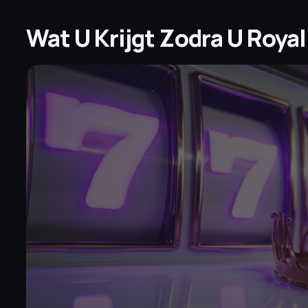
Wat U Krijgt Zodra U Roya