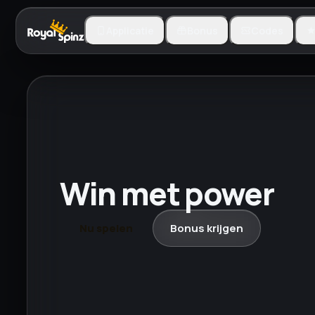
Applicatie
Bonus
Codes
Win met power
Nu spelen
Bonus krijgen