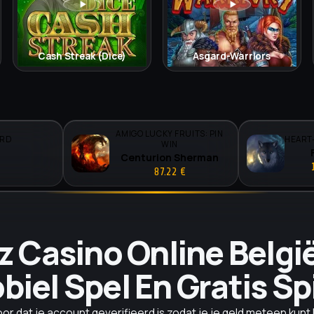
Cash Streak (Dice)
Asgard-Warriors
AMIGO LUCKY FRUITS: PIN
ARD
HEART
WIN
Centurion Sherman
87.22 €
z Casino Online Belg
biel Spel En Gratis Sp
oor dat je account geverifieerd is zodat je je geld meteen kunt 