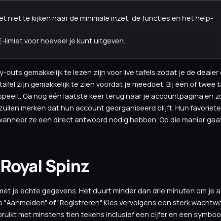
et niet te kijken naar de minimale inzet, de functies en het help-
€-limiet voor hoeveel je kunt uitgeven.
y-outs gemakkelijk te lezen zijn voor live tafels zodat je de deal
afel zijn gemakkelijk te zien voordat je meedoet. Bij één of twee ta
eelt. Ga nog één laatste keer terug naar je accountpagina en zorg
ullen merken dat hun account georganiseerd blijft. Hun favoriete
anneer ze een direct antwoord nodig hebben. Op die manier gaat 
Royal Spinz
n met je echte gegevens. Het duurt minder dan drie minuten om je a
op "Aanmelden" of "Registreren". Kies vervolgens een sterk wacht
uikt met minstens tien tekens inclusief een cijfer en een symboo