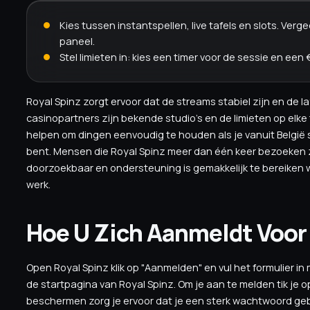
Kies tussen instantspellen, live tafels en slots. Verge
paneel.
Stel limieten in: kies een timer voor de sessie en een 
Royal Spinz zorgt ervoor dat de streams stabiel zijn en de la
casinopartners zijn bekende studio's en de limieten op elke t
helpen om dingen eenvoudig te houden als je vanuit België sp
bent. Mensen die Royal Spinz meer dan één keer bezoeken z
doorzoekbaar en ondersteuning is gemakkelijk te bereiken w
werk.
Hoe U Zich Aanmeldt Voor 
Open Royal Spinz klik op "Aanmelden" en vul het formulier i
de startpagina van Royal Spinz. Om je aan te melden tik je 
beschermen zorg je ervoor dat je een sterk wachtwoord gebr