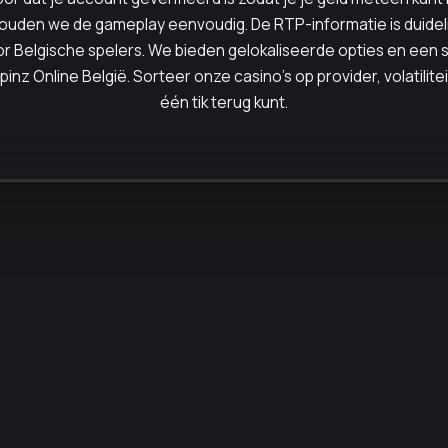
 houden we de gameplay eenvoudig. De RTP-informatie is duidelij
 Belgische spelers. We bieden gelokaliseerde opties en een s
nz Online België. Sorteer onze casino's op provider, volatilitei
één tik terug kunt.