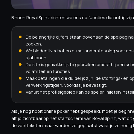
Binnen Royal Spinz richten we ons op functies die nuttig zij
De belangrijke cijfers staan bovenaan de spelpagina's,
zoeken.
We bieden livechat en e-mailondersteuning voor ons
sjablonen.
De site is gemakkelijk te gebruiken omdat hij een scho
volatiliteit en functies.
Maak betalingen die duidelijk zijn: de stortings- 
verwerkingstijden, voordat je bevestigt.
Vanuit het profielgebied kan de speler limieten inst
Als je nog nooit online poker hebt gespeeld, moet je begin
altijd zichtbaar op het startscherm van Royal Spinz, wat di
de voetteksten maar worden ze geplaatst waar je ze nodig 