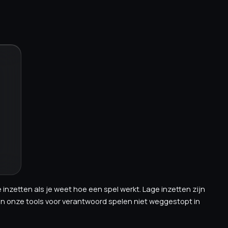
nzetten als je weet hoe een spel werkt. Lage inzetten zijn
zijn onze tools voor verantwoord spelen niet weggestopt in