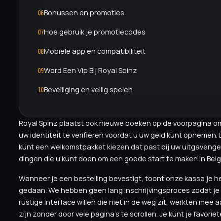
Bonussen en promoties
06
Hoe gebruik je promotiecodes
07
Mobiele app en compatibiliteit
08
Word Een Vip Bij Royal Spinz
09
Beveiliging en veilig spelen
10
Hulpmiddelen voor verantwoord spelen
11
Royal Spinz plaatst ook nieuwe boeken op de voorpagina om
Slots Strategie En Bankroll Beheer
12
uw identiteit te verifiëren voordat u uw geld kunt opnemen. E
kunt een welkomstpakket kiezen dat past bij uw uitgavengew
Vaak Gestelde Vragen
13
dingen die u kunt doen om een goede start te maken in België
Wanneer je een bestelling bevestigt, toont onze kassa je h
gedaan. We hebben geen lang inschrijvingsproces zodat je sn
rustige interface willen die niet in de weg zit, werkten mee 
zijn zonder door vele pagina's te scrollen. Je kunt je favorie